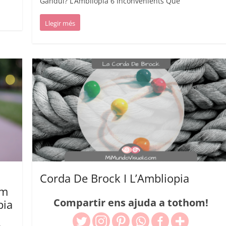
Gandul? L’Ambliopia 6 Inconvenients Que
Llegir més
Corda De Brock I L’Ambliopia
em
Compartir ens ajuda a tothom!
pia