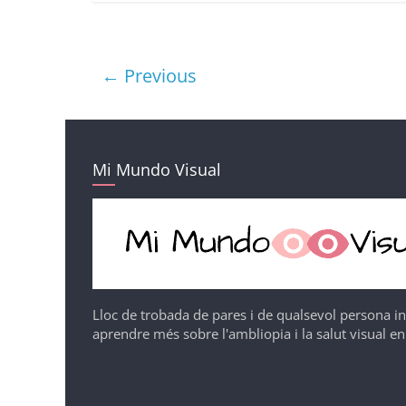
← Previous
Mi Mundo Visual
Lloc de trobada de pares i de qualsevol persona i
aprendre més sobre l'ambliopia i la salut visual en