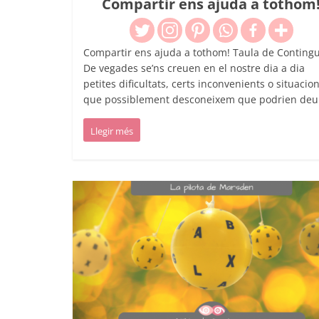
Compartir ens ajuda a tothom
Compartir ens ajuda a tothom! Taula de Contingu
De vegades se’ns creuen en el nostre dia a dia
petites dificultats, certs inconvenients o situacio
que possiblement desconeixem que podrien deur
Llegir més