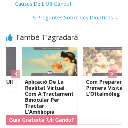
←
Causes De L’Ull Gandul
5 Preguntes Sobre Les Diòptries
→
També T'agradarà
l
Aplicació De La
Com Preparar La
Realitat Virtual
Primera Visita Amb
Com A Tractament
L’Oftalmòleg
Binocular Per
Tractar
L’Ambliopia
Guia Gratuïta ‘Ull Gandul’