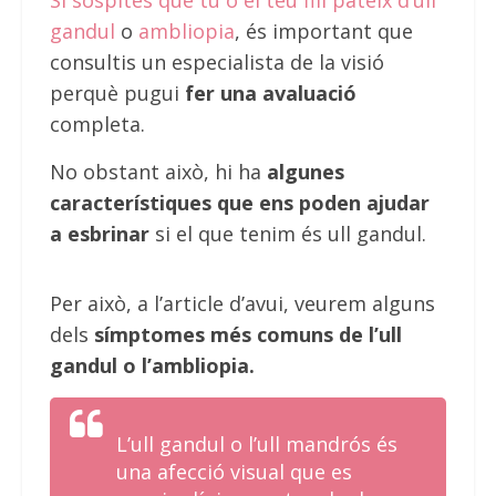
Si sospites que tu o el teu fill pateix d’ull
gandul
o
ambliopia
, és important que
consultis un especialista de la visió
perquè pugui
fer una avaluació
completa.
No obstant això, hi ha
algunes
característiques que ens poden ajudar
a esbrinar
si el que tenim és ull gandul.
Per això, a l’article d’avui, veurem alguns
dels
símptomes més comuns de l’ull
gandul o l’ambliopia.
L’ull gandul o l’ull mandrós és
una afecció visual que es