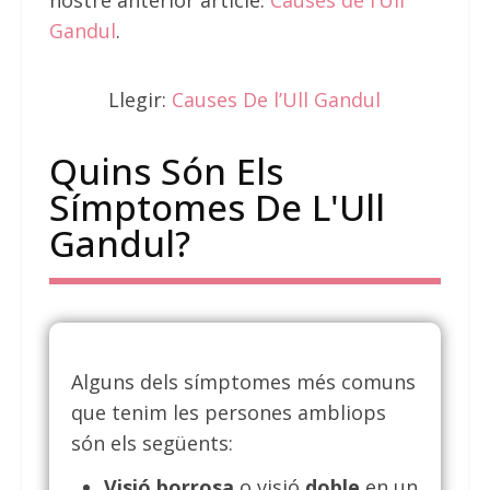
nostre anterior article:
Causes de l’Ull
Gandul
.
Llegir:
Causes De l’Ull Gandul
Quins Són Els
Símptomes De L'Ull
Gandul?
Alguns dels símptomes més comuns
que tenim les persones ambliops
són els següents:
Visió borrosa
o visió
doble
en un