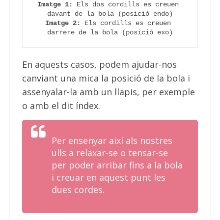
Imatge 1:
 Els dos cordills es creuen 
davant de la bola (posició endo)
Imatge 2:
 Els cordills es creuen 
darrere de la bola (posició exo)
En aquests casos, podem ajudar-nos
canviant una mica la posició de la bola i
assenyalar-la amb un llapis, per exemple
o amb el dit índex.
Per ensenyar així als nostres
ulls a relaxar-se o tensar-se
per poder arribar fins a la bola
i creuar en aquest punt les
dues cordes.