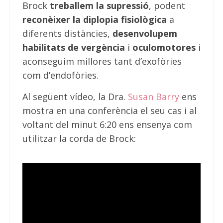
Brock
treballem la supressió
, podent
reconèixer la diplopia fisiològica
a
diferents distàncies,
desenvolupem
habilitats de vergència
i
oculomotores
i
aconseguim millores tant d’exofòries
com d’endofòries.
Al següent vídeo, la Dra.
Susan Barry
ens
mostra en una conferència el seu cas i al
voltant del minut 6:20 ens ensenya com
utilitzar la corda de Brock: