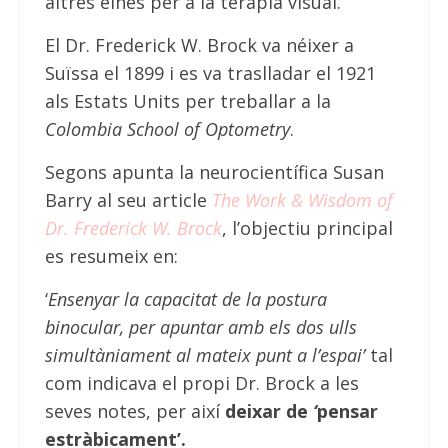
altres eines per a la teràpia visual.
El Dr. Frederick W. Brock va néixer a
Suïssa el 1899 i es va traslladar el 1921
als Estats Units per treballar a la
Colombia
School of Optometry
.
Segons apunta la neurocientífica Susan
Barry al seu article
The Work & Wisdom of
Dr. Frederick W. Brock
, l’objectiu principal
es resumeix en:
‘
Ensenyar la capacitat de la postura
binocular, per apuntar amb els dos ulls
simultàniament al mateix punt a l’espai’
tal
com indicava el propi Dr. Brock a les
seves notes, per així
deixar de
‘
pensar
estràbicament’.