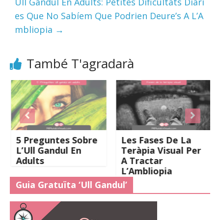
Ull Gandul En Adults: Petites Dificultats Diàri
es Que No Sabíem Que Podrien Deure’s A L’A
mbliopia
→
També T'agradarà
5 Preguntes Sobre
Les Fases De La
L’Ull Gandul En
Teràpia Visual Per
Adults
A Tractar
L’Ambliopia
Guia Gratuïta ‘Ull Gandul’