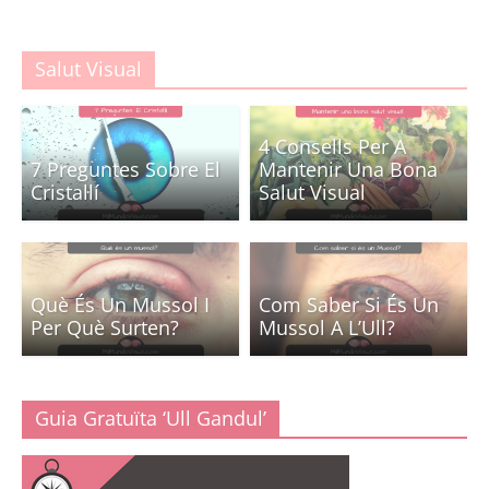
Salut Visual
4 Consells Per A
7 Preguntes Sobre El
Mantenir Una Bona
Cristal·lí
Salut Visual
Què És Un Mussol I
Com Saber Si És Un
Per Què Surten?
Mussol A L’Ull?
Guia Gratuïta ‘Ull Gandul’