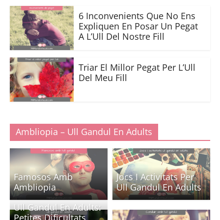
6 Inconvenients Que No Ens
Expliquen En Posar Un Pegat
A L’Ull Del Nostre Fill
Triar El Millor Pegat Per L’Ull
Del Meu Fill
Ambliopia – Ull Gandul En Adults
Famosos Amb
Jocs I Activitats Per
Ambliopia
Ull Gandul En Adults
Ull Gandul En Adults:
Petites Dificultats