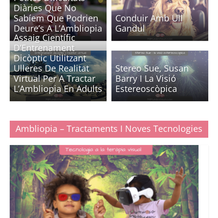
Diàries Que No
Sabíem Que Podrien
Conduir Amb Ull
Deure’s A L’Ambliopia
Gandul
Assaig Científic
D’Entrenament
Dicòptic Utilitzant
Ulleres De Realitat
Stereo Sue, Susan
Virtual Per A Tractar
Barry I La Visió
L’Ambliopia En Adults
Estereoscòpica
Ambliopia – Tractaments I Noves Tecnologies