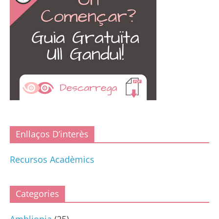
Enllaços D’interès
Recursos Acadèmics
Categories
Ambliopia
(25)