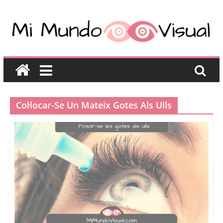
Col·locar-Se Un Mateix Gotes Als Ulls