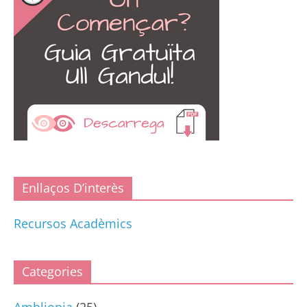
Enllaços D’interès
Recursos Acadèmics
Categories
Ambliopia
(25)