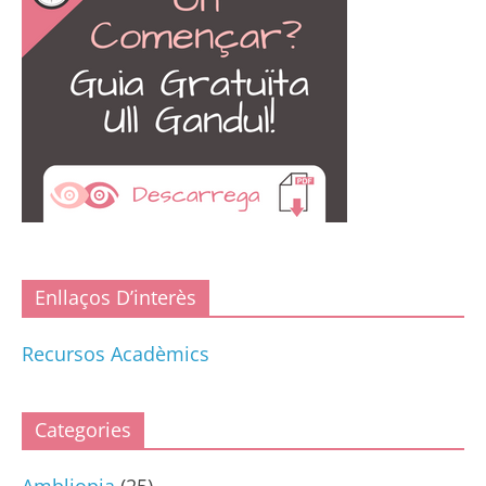
Enllaços D’interès
Recursos Acadèmics
Categories
Ambliopia
(25)