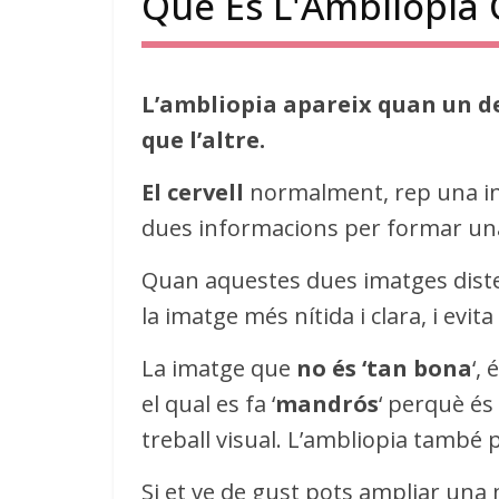
Què És L'Ambliopia 
L’ambliopia apareix quan un de
que l’altre.
El cervell
normalment, rep una inf
dues informacions per formar un
Quan aquestes dues imatges disten 
la imatge més nítida i clara, i evita l
La imatge que
no és ‘tan bona
‘,
el qual es fa ‘
mandrós
‘ perquè és 
treball visual. L’ambliopia també p
Si et ve de gust pots ampliar una 