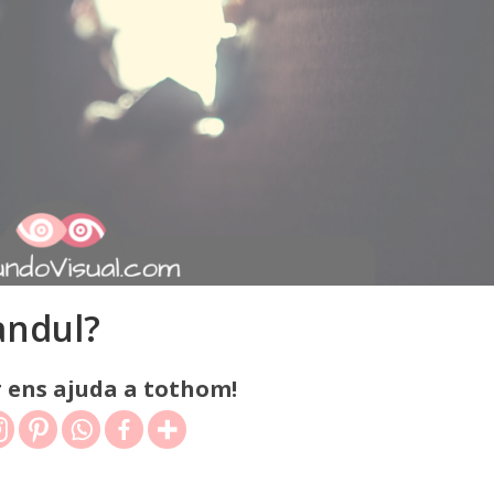
andul?
 ens ajuda a tothom!