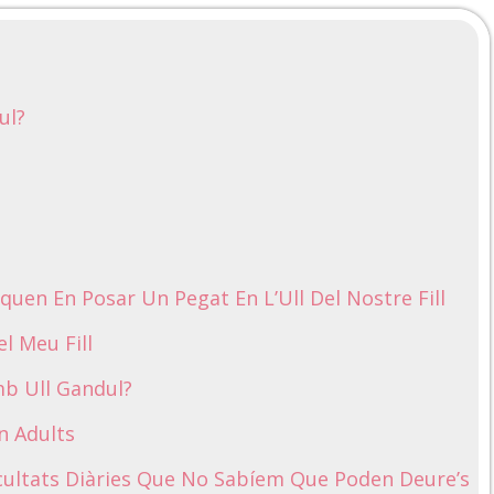
ul?
quen En Posar Un Pegat En L’Ull Del Nostre Fill
el Meu Fill
mb Ull Gandul?
n Adults
ficultats Diàries Que No Sabíem Que Poden Deure’s