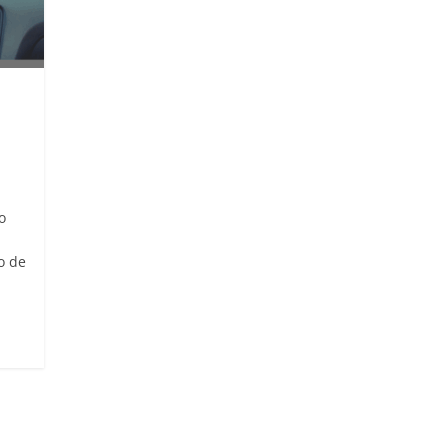
o
n
o de