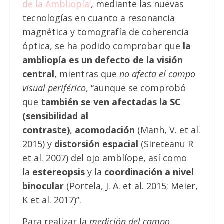
de la Ambliopía
’
, mediante las nuevas
tecnologías en cuanto a resonancia
magnética y tomografía de coherencia
óptica, se ha podido comprobar que
la
ambliopía es un defecto de la visión
central
, mientras que
no afecta el campo
visual periférico
, “aunque se comprobó
que
también se ven afectadas la SC
(sensibilidad al
contraste)
,
acomodación
(Manh, V. et al.
2015) y
distorsión espacial
(Sireteanu R
et al. 2007) del ojo amblíope, así como
la
estereopsis
y la
coordinación a nivel
binocular
(Portela, J. A. et al. 2015; Meier,
K et al. 2017)”.
Para realizar la
medición del campo