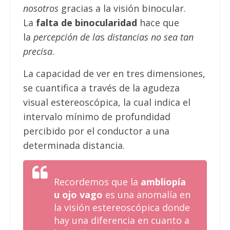
nosotros
gracias a la visión binocular.
La
falta de binocularidad
hace que
la
percepción de la
s
distancias no sea tan
precisa
.
La capacidad de ver en tres dimensiones,
se cuantifica a través de la agudeza
visual estereoscópica, la cual indica el
intervalo mínimo de profundidad
percibido por el conductor a una
determinada distancia.
Recordemos que la
ambliopía
u ojo vago
es una
anomalía en
la visión estereoscópica
donde
hay una
diferencia en cuanto a