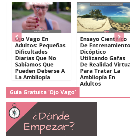
Ojo Vago En
Ensayo Científico
Adultos: Pequeñas
De Entrenamiento
Dificultades
Dicóptico
Diarias Que No
Utilizando Gafas
Sabíamos Que
De Realidad Virtual
Pueden Deberse A
Para Tratar La
La Ambliopía
Ambliopía En
Adultos
Guía Gratuita ‘Ojo Vago’