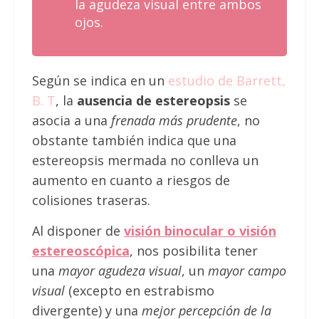
la agudeza visual
entre ambos
ojos.
Según se indica en un
estudio de Barrett,
B. T
, la
ausencia de estereopsis
se
asocia a una
frenada más prudente
, no
obstante también indica que una
estereopsis mermada no conlleva un
aumento en cuanto a riesgos de
colisiones traseras.
Al disponer de
visión binocular o visión
estereoscópica
, nos posibilita tener
una
mayor agudeza visual
, un
mayor campo
visual
(excepto en estrabismo
divergente) y una
mejor percepción de la