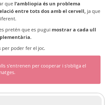
var que
l’ambliopia és un problema
relació entre tots dos amb el cervell,
ja que
iferent.
l es pretén que es pugui
mostrar a cada ull
mplementària.
s
per poder fer el joc.
ls s’entrenen per cooperar i s’obliga el
imatges.