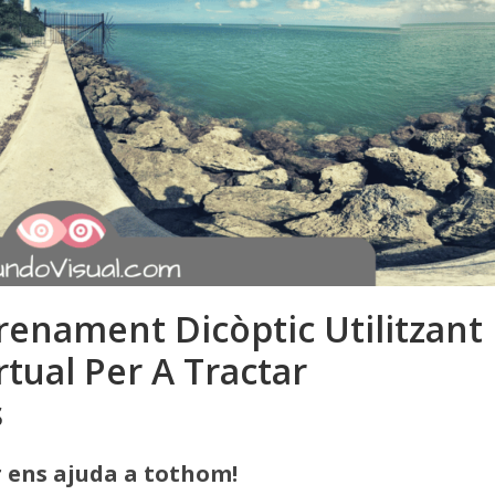
trenament Dicòptic Utilitzant
rtual Per A Tractar
s
 ens ajuda a tothom!