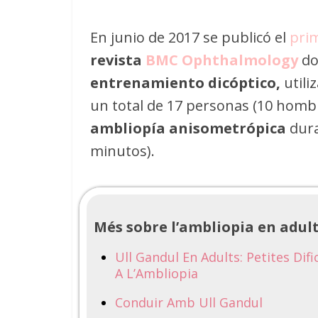
En junio de 2017 se publicó el
prim
revista
BMC Ophthalmology
do
entrenamiento dicóptico,
utili
un total de 17 personas (10 hombr
ambliopía anisometrópica
dura
minutos).
Més sobre l’ambliopia en adul
Ull Gandul En Adults: Petites Di
A L’Ambliopia
Conduir Amb Ull Gandul