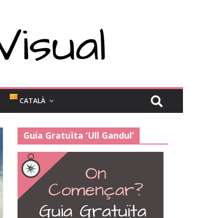
CATALÀ
Guia Gratuïta ‘Ull Gandul’