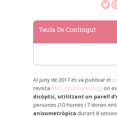
Taula De Contingut
Al juny de 2017 es va publicar el
pr
revista
BMC Ophthalmology
on es
dicòptic, utilitzant un parell d’
persones (10 homes i 7 dones ent
anisometròpica
durant 8 session