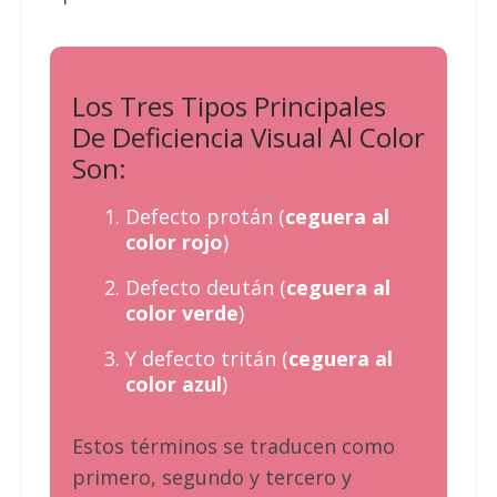
Los Tres Tipos Principales
De Deficiencia Visual Al Color
Son:
Defecto protán (
ceguera al
color rojo
)
Defecto deután (
ceguera al
color verde
)
Y defecto tritán (
ceguera al
color azul
)
Estos términos se traducen como
primero, segundo y tercero y