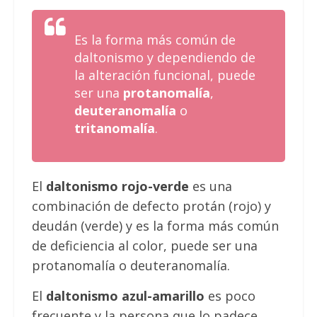
Es la forma más común de
daltonismo y dependiendo de
la alteración funcional, puede
ser una
protanomalía
,
deuteranomalía
o
tritanomalía
.
El
daltonismo rojo-verde
es una
combinación de defecto protán (rojo) y
deudán (verde) y es la forma más común
de deficiencia al color, puede ser una
protanomalía o deuteranomalía.
El
daltonismo azul-amarillo
es poco
frecuente y la persona que lo padece