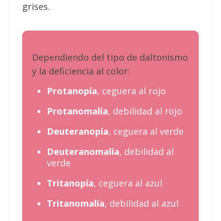
grises.
Dependiendo del tipo de daltonismo
y la deficiencia al color:
Protanopía
, ceguera al rojo
Protanomalía
, debilidad al rojo
Deuteranopía
, ceguera al verde
Deuteranomalía
, debilidad al
verde
Tritanopía
, ceguera al azul
Tritanomalía
, debilidad al azul