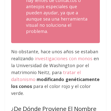
hay lentes de contactos o
anteojos especiales que
pueden ayudar, ya que a
aunque sea una herramienta
visual no soluciona el
problema.
No obstante, hace unos años se estaban
realizando
investigaciones con monos
en
la Universidad de Washington por el
matrimonio Neitz, para
tratar el
daltonismo
modificando genéticamente
los conos
para el color rojo y el color
verde.
¿De Dónde Proviene El Nombre