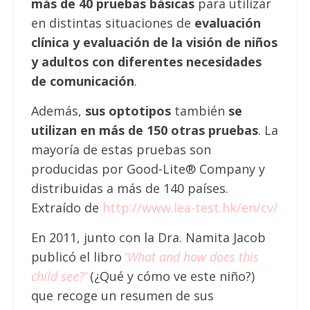
más de 40 pruebas básicas
para utilizar
en distintas situaciones de
evaluación
clínica y evaluación de la visión de niños
y adultos con diferentes necesidades
de comunicación
.
Además,
sus optotipos
también
se
utilizan en más de 150 otras pruebas
. La
mayoría de estas pruebas son
producidas por Good-Lite® Company y
distribuidas a más de 140 países.
Extraído de
http://www.lea-test.hk/en/cv/
En 2011, junto con la Dra. Namita Jacob
publicó el libro
‘
What and how does this
child see?’
(¿Qué y cómo ve este niño?)
que recoge un resumen de sus