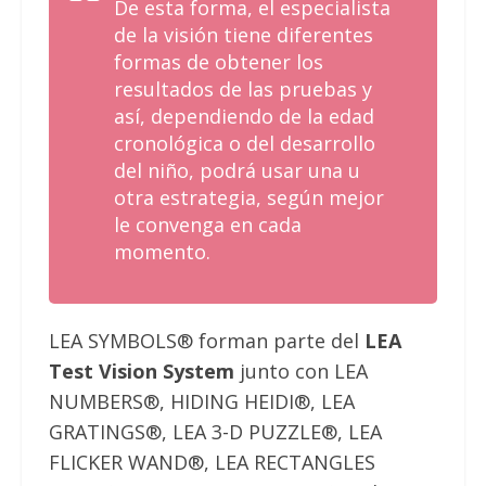
De esta forma, el especialista
de la visión tiene diferentes
formas de obtener los
resultados de las pruebas y
así, dependiendo de la edad
cronológica o del desarrollo
del niño, podrá usar una u
otra estrategia, según mejor
le convenga en cada
momento.
LEA SYMBOLS®
forman parte del
LEA
Test Vision System
junto con
LEA
NUMBERS®, HIDING HEIDI®, LEA
GRATINGS®, LEA 3-D PUZZLE®, LEA
FLICKER WAND®, LEA RECTANGLES