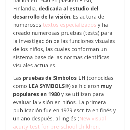
nacida en 1940 en
Jääsken Enso,
Finlandia,
dedicada al estudio del
desarrollo de la visión
. Es autora de
numerosos
textos especializados
y ha
creado numerosas pruebas (tests) para
la investigación de las funciones visuales
de los niños, las cuales conforman un
sistema base de las normas científicas
visuales actuales.
Las
pruebas de Símbolos LH
(conocidas
como
LEA SYMBOLS®
) se hicieron
muy
populares en 1980
y se utilizan para
evaluar la visión en niños. La primera
publicación fue en 1979 escrita en finés y
un año después, al inglés (
New visual
acuity test for pre-school children,