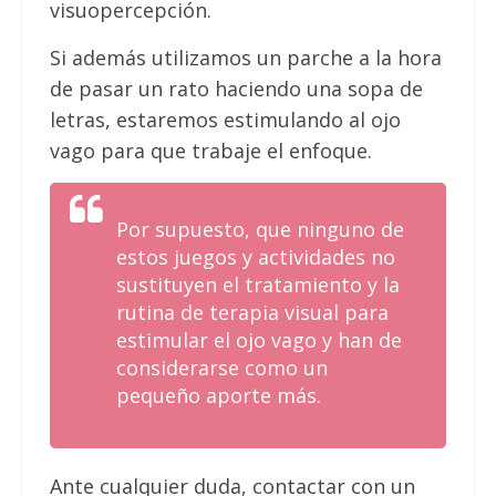
visuopercepción.
Si además utilizamos un parche a la hora
de pasar un rato haciendo una sopa de
letras, estaremos estimulando al ojo
vago para que trabaje el enfoque.
Por supuesto, que ninguno de
estos juegos y actividades no
sustituyen el tratamiento y la
rutina de terapia visual para
estimular el ojo vago y han de
considerarse como un
pequeño aporte más.
Ante cualquier duda, contactar con un